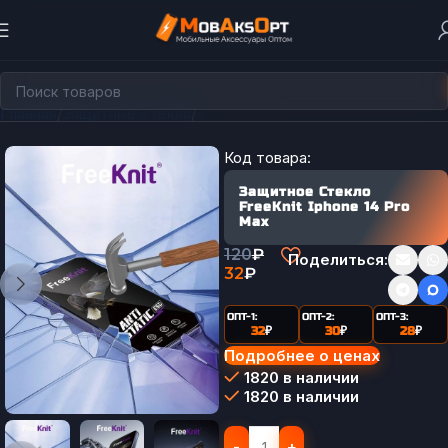
Главная
Защитные стёкла
В упаковке
Код товара:
Защитное Стекло
FreeKnit Iphone 14 Pro
Max
120
₽
Поделиться:
32
₽
ОПТ-1:
ОПТ-2:
ОПТ-3:
32
₽
30
₽
28
₽
Подробнее о ценах
1820 в наличии
1820 в наличии