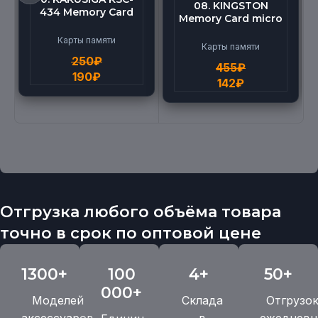
08. KINGSTON
434 Memory Card
Memory Card micro
micro BEILANG TF
(512G)
High Speed (4G)
Карты памяти
Карты памяти
250
₽
455
₽
190
₽
142
₽
Отгрузка любого объёма товара
точно в срок по оптовой цене
1300+
100
4+
50+
000+
Моделей
Склада
Отгрузо