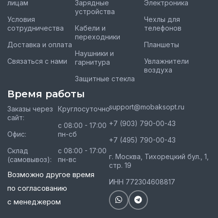
лицам
Зарядные
Электроника
устройства
Условия
Чехлы для
сотрудничества
Кабели и
телефонов
переходники
Доставка и оплата
Планшеты
Наушники и
Связаться с нами
Увлажнители
гарнитура
воздуха
Защитные стекла
Время работы
support@mobaksopt.ru
Заказы через
Круглосуточно
сайт:
+7 (903) 790-00-43
с 08:00 - 17:00
Офис:
пн-сб
+7 (495) 790-00-43
Склад
с 08:00 - 17:00
г. Москва, Тихорецкий бул., 1,
(самовывоз):
пн-вс
стр. 19
Возможно другое время
ИНН 772304608817
по согласованию
с менеджером