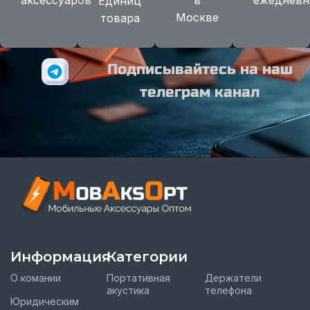
аксессуаров
в
ежедневн
Единиц
Москве
товара
Подписывайтесь на наш
телеграм канал
Информация
Категории
О комании
Портативная
Держатели
акустика
телефона
Юридическим