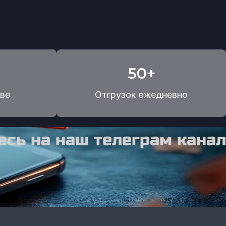
50+
ве
Отгрузок ежедневно
сь на наш телеграм канал