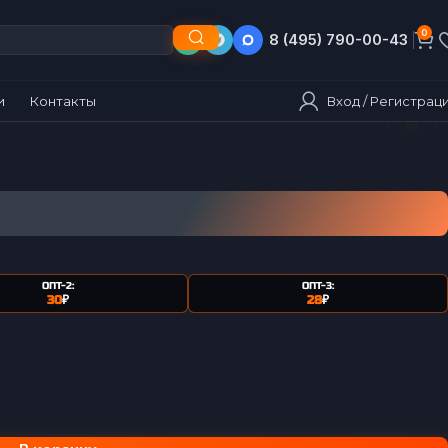
0
8 (495) 790-00-43
8 (903) 790-00-43
Вход / Регистрац
и
Контакты
ОПТ-2:
ОПТ-3:
30
₽
28
₽