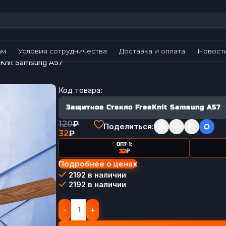
ам
Условия сотрудничества
Доставка и оплата
Новост
Knit Samsung A57
Код товара:
Защитное Стекло FreeKnit Samsung A57
120
₽
Поделиться:
32
₽
ОПТ-1:
32
₽
Подробнее о ценах
2192 в наличии
2192 в наличии