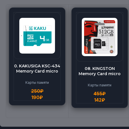
0. KAKUSIGA KSC-434
08. KINGSTON
Memory Card micro
Memory Card micro
BEILANG TF High
(512G)
Speed (4G)
Карты памяти
Карты памяти
250
₽
455
₽
190
₽
142
₽