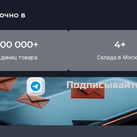
очно в
100 000+
4+
Единиц товара
Склада в Моск
Подписывайте