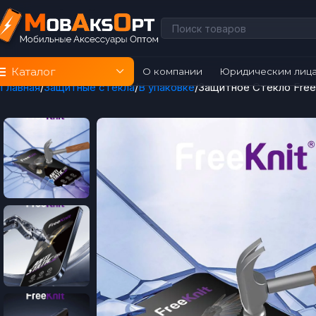
Каталог
О компании
Юридическим лиц
Главная
Защитные стёкла
В упаковке
Защитное Стекло Free