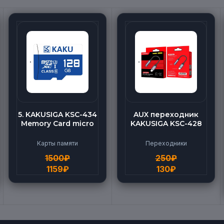
5. KAKUSIGA KSC-434
AUX переходник
Memory Card micro
KAKUSIGA KSC-428
BEILANG TF High
(Lightning-AUX)
Speed (128G)
Карты памяти
Переходники
1500
₽
250
₽
1159
₽
130
₽