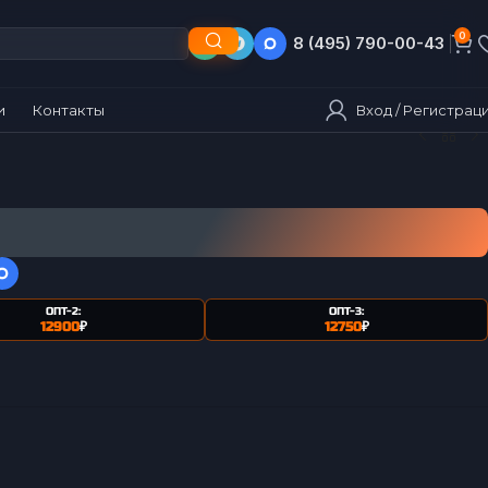
0
8 (495) 790-00-43
8 (903) 790-00-43
Вход / Регистрац
и
Контакты
ОПТ-2:
ОПТ-3:
12900
₽
12750
₽