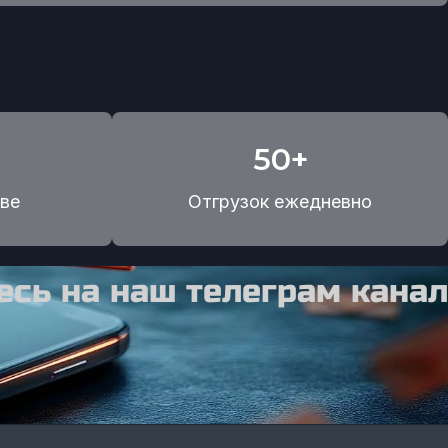
50+
ве
Отгрузок ежедневно
сь на наш телеграм канал