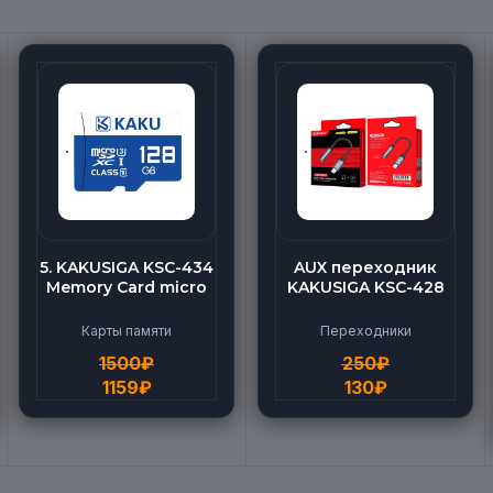
5. KAKUSIGA KSC-434
AUX переходник
Memory Card micro
KAKUSIGA KSC-428
BEILANG TF High
(Lightning-AUX)
Speed (128G)
Карты памяти
Переходники
1500
₽
250
₽
1159
₽
130
₽