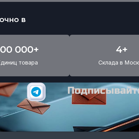
очно в
100 000+
4+
Единиц товара
Склада в Моск
Подписывайте