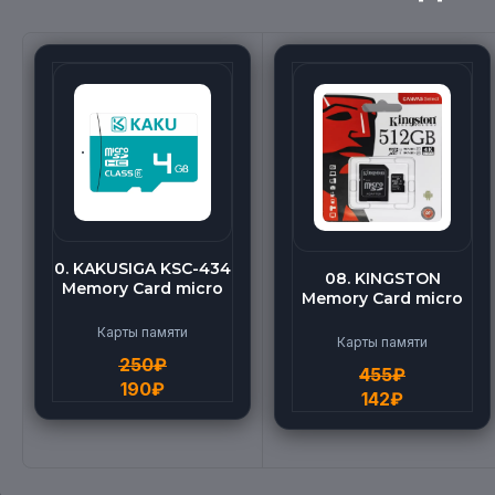
0. KAKUSIGA KSC-434
08. KINGSTON
Memory Card micro
Memory Card micro
BEILANG TF High
(512G)
Speed (4G)
Карты памяти
Карты памяти
250
₽
455
₽
190
₽
142
₽